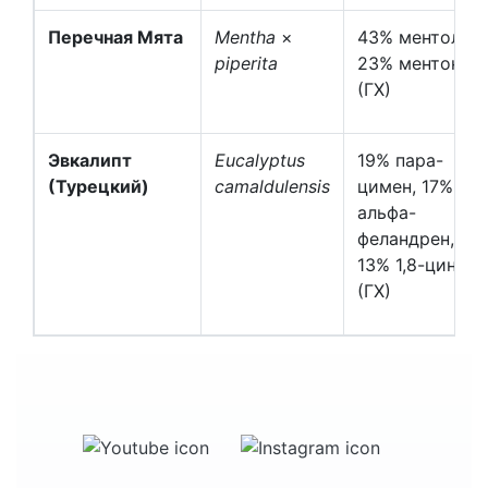
Перечная Мята
Mentha
×
43% ментол,
piperita
23% ментон
(ГХ)
Эвкалипт
Eucalyptus
19% пара-
(Турецкий)
camaldulensis
цимен, 17%
альфа-
феландрен,
13% 1,8-цинеол
(ГХ)