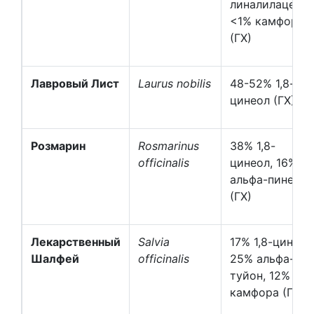
линалилацетат
<1% камфора
(ГХ)
Лавровый Лист
Laurus nobilis
48-52% 1,8-
цинеол (ГХ)
Розмарин
Rosmarinus
38% 1,8-
officinalis
цинеол, 16%
альфа-пинен
(ГХ)
Лекарственный
Salvia
17% 1,8-цинеол
Шалфей
officinalis
25% альфа-
туйон, 12%
камфора (ГХ)